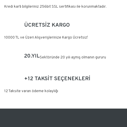
Bestway® HYDRIUM Çelik Duvarlı
Kredi kartı bilgileriniz 256bit SSL sertifikası ile korunmaktadır.
Prefabrik Havuzlar
Bestway Flowclear™ - Havuz Yedek
ÜCRETSİZ KARGO
Parça ve Havuz Aksesuarlar
YAZA ÖZEL
10000 TL ve Üzeri Alışverişlerinize Kargo Ücretsiz!
20.YIL
Sektöründe 20 yılı aşmış olmanın gururu
+12 TAKSİT SEÇENEKLERİ
12 Taksite varan ödeme kolaylığı