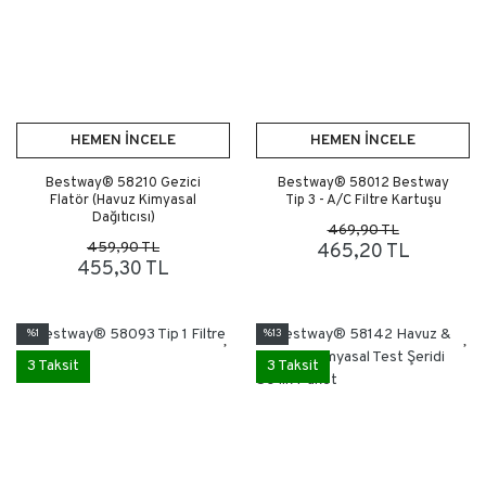
HEMEN İNCELE
HEMEN İNCELE
Bestway® 58210 Gezici
Bestway® 58012 Bestway
Flatör (Havuz Kimyasal
Tip 3 - A/C Filtre Kartuşu
Dağıtıcısı)
469,90 TL
459,90 TL
465,20 TL
455,30 TL
%1
%13
3 Taksit
3 Taksit