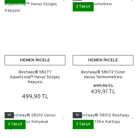
3 Taksit
HEMEN İNCELE
HEMEN İNCELE
Bestway® 58277
Bestway® 58072 Yüzer
AquaScoop™ Havuz Süzgeç
Havuz Termometresi
Kepçesi
499,90 TL
439,91 TL
499,90 TL
%1
%1
3 Taksit
3 Taksit