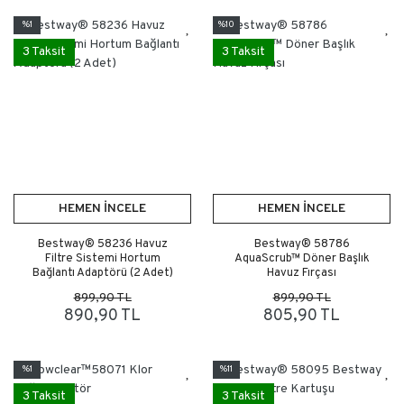
%1
%10
3 Taksit
3 Taksit
HEMEN İNCELE
HEMEN İNCELE
Bestway® 58236 Havuz
Bestway® 58786
Filtre Sistemi Hortum
AquaScrub™ Döner Başlık
Bağlantı Adaptörü (2 Adet)
Havuz Fırçası
899,90 TL
899,90 TL
890,90 TL
805,90 TL
%1
%11
3 Taksit
3 Taksit