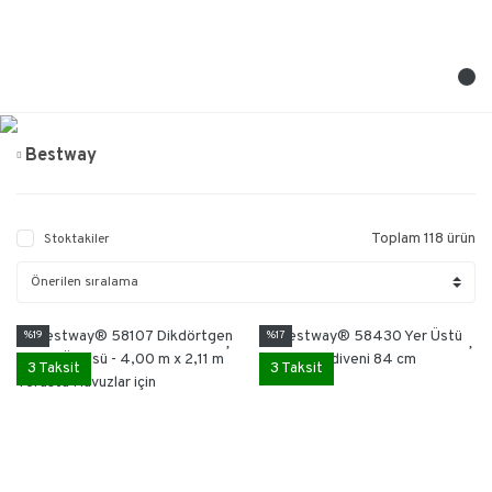
Bestway
Toplam 118 ürün
Stoktakiler
%19
%17
3 Taksit
3 Taksit