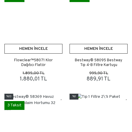
HEMEN İNCELE
HEMEN İNCELE
Flowclear™58071 Klor
Bestway® 58095 Bestway
Dağıtıcı Flatör
Tip 4-B Filtre Kartuşu
1.899,00 TL
999,90 TL
1.880,01 TL
889,91 TL
%13
%1
3 Taksit