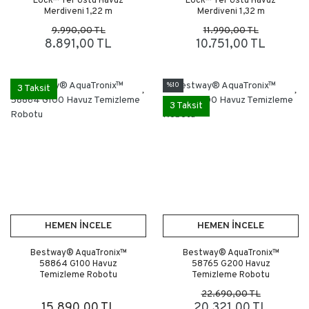
Lock™ Yer Üstü Havuz
Lock™ Yer Üstü Havuz
Merdiveni 1,22 m
Merdiveni 1,32 m
9.990,00 TL
11.990,00 TL
8.891,00 TL
10.751,00 TL
%10
3 Taksit
3 Taksit
HEMEN İNCELE
HEMEN İNCELE
Bestway® AquaTronix™
Bestway® AquaTronix™
58864 G100 Havuz
58765 G200 Havuz
Temizleme Robotu
Temizleme Robotu
22.690,00 TL
15.890,00 TL
20.321,00 TL