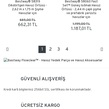
Bestway® 58319
Bestway® 58060 Fast
Dikdörtgen Havuz Örtüsü -
Set™ Güneş Isıtmalı Havuz
2,62 m x 1,75 m Şişme
Örtüsü - 2,44 m çaplı şişme
Havuzlar için
ve prefabrik yerüstü
havuzlar için
669,00 TL
1.199,00 TL
662,31 TL
1.187,01 TL
1
2
3
4
GÜVENLİ ALIŞVERİŞ
Kredi kartı bilgileriniz 256bit SSL sertifikası ile korunmaktadır.
ÜCRETSİZ KARGO