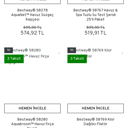
Bestway® 58278
Bestway® 58767 Havuz &
AquaNet™ Havuz Süzgeç
Spa Tuzlu Su Test Şeridi
Kepçesi
25'li Paket
699,90 TL
599,90 TL
574,92 TL
519,91 TL
%1
%1
3 Taksit
3 Taksit
HEMEN İNCELE
HEMEN İNCELE
Bestway® 58280
Bestway® 58769 Klor
Aquabroom™ Havuz Fırça
Dağıtıcı Flatör