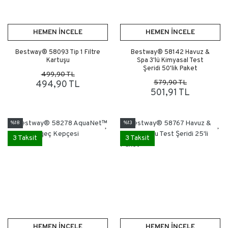
HEMEN İNCELE
HEMEN İNCELE
Bestway® 58093 Tip 1 Filtre
Bestway® 58142 Havuz &
Kartuşu
Spa 3'lü Kimyasal Test
Şeridi 50'lik Paket
499,90 TL
579,90 TL
494,90 TL
501,91 TL
%18
%13
3 Taksit
3 Taksit
HEMEN İNCELE
HEMEN İNCELE