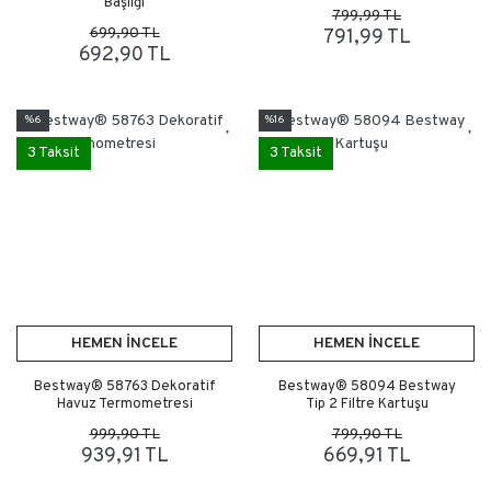
Başlığı
799,99 TL
699,90 TL
791,99 TL
692,90 TL
%6
%16
3 Taksit
3 Taksit
HEMEN İNCELE
HEMEN İNCELE
Bestway® 58763 Dekoratif
Bestway® 58094 Bestway
Havuz Termometresi
Tip 2 Filtre Kartuşu
999,90 TL
799,90 TL
939,91 TL
669,91 TL