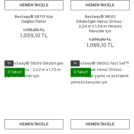
HEMEN İNCELE
HEMEN İNCELE
Bestway® 58701 Klor
Bestway® 58103
Dağıtıcı Flatör
Dikdörtgen Havuz Örtüsü -
2,24 m x 1,54 m Yerüstü
1.199,00 TL
Havuzlar için
1.059,10 TL
1.299,00 TL
1.069,10 TL
%1
%1
3 Taksit
3 Taksit
HEMEN İNCELE
HEMEN İNCELE