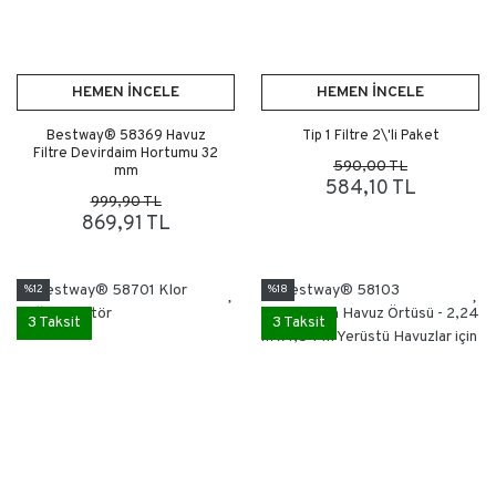
HEMEN İNCELE
HEMEN İNCELE
Bestway® 58369 Havuz
Tip 1 Filtre 2\'li Paket
Filtre Devirdaim Hortumu 32
590,00 TL
mm
584,10 TL
999,90 TL
869,91 TL
%12
%18
3 Taksit
3 Taksit