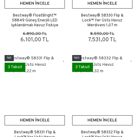
HEMEN İNCELE
HEMEN İNCELE
Bestway® FloatBright™
Bestway® 58330 Flip &
58849 Güneş Enerjili LED
Lock™ Yer Üstü Havuz
Işıklandırnalı Havuz Fıskiye
Merdiveni 1,07 m
6.890,00 TL
8.590,00 TL
6.101,00 TL
7.531,00 TL
%11
%10
3 Taksit
3 Taksit
HEMEN İNCELE
HEMEN İNCELE
Bestway® 58331 Flip &
Bestway® 58332 Flip &