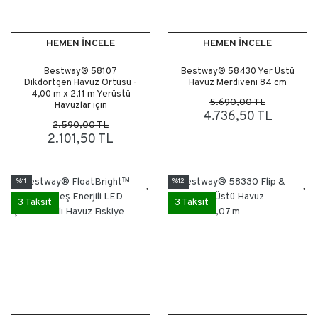
HEMEN İNCELE
HEMEN İNCELE
Bestway® 58107
Bestway® 58430 Yer Üstü
Dikdörtgen Havuz Örtüsü -
Havuz Merdiveni 84 cm
4,00 m x 2,11 m Yerüstü
5.690,00 TL
Havuzlar için
4.736,50 TL
2.590,00 TL
2.101,50 TL
%11
%12
3 Taksit
3 Taksit