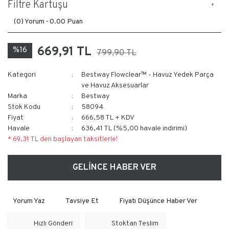
Filtre Kartuşu
(0) Yorum -
0.00 Puan
669,91 TL
%16
799,90 TL
Kategori
Bestway Flowclear™ - Havuz Yedek Parça
ve Havuz Aksesuarlar
Marka
Bestway
Stok Kodu
58094
Fiyat
666,58 TL + KDV
Havale
636,41 TL (%5,00 havale indirimi)
* 69,31 TL den başlayan taksitlerle!
GELİNCE HABER VER
Yorum Yaz
Tavsiye Et
Fiyatı Düşünce Haber Ver
Hızlı Gönderi
Stoktan Teslim