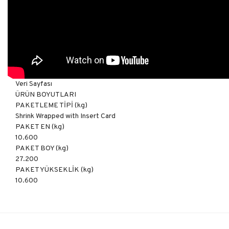
Veri Sayfası
ÜRÜN BOYUTLARI
PAKETLEME TİPİ (kg)
Shrink Wrapped with Insert Card
PAKET EN (kg)
10.600
PAKET BOY (kg)
27.200
PAKET YÜKSEKLİK (kg)
10.600
Bu ürüne ilk yorumu siz yapın!