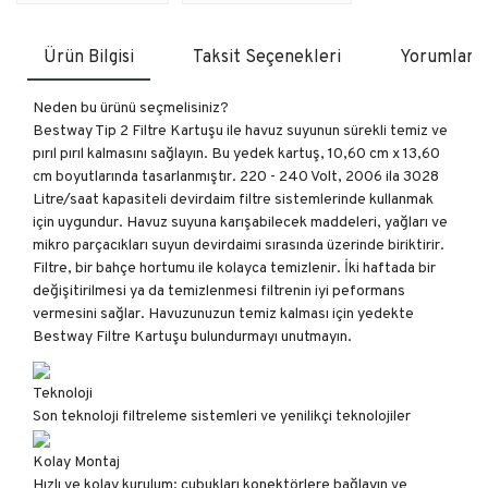
Ürün Bilgisi
Taksit Seçenekleri
Yorumlar
Neden bu ürünü seçmelisiniz?
Bestway Tip 2 Filtre Kartuşu ile havuz suyunun sürekli temiz ve
pırıl pırıl kalmasını sağlayın. Bu yedek kartuş, 10,60 cm x 13,60
cm boyutlarında tasarlanmıştır. 220 - 240 Volt, 2006 ila 3028
Litre/saat kapasiteli devirdaim filtre sistemlerinde kullanmak
için uygundur. Havuz suyuna karışabilecek maddeleri, yağları ve
mikro parçacıkları suyun devirdaimi sırasında üzerinde biriktirir.
Filtre, bir bahçe hortumu ile kolayca temizlenir. İki haftada bir
değişitirilmesi ya da temizlenmesi filtrenin iyi peformans
vermesini sağlar. Havuzunuzun temiz kalması için yedekte
Bestway Filtre Kartuşu bulundurmayı unutmayın.
Teknoloji
Son teknoloji filtreleme sistemleri ve yenilikçi teknolojiler
Kolay Montaj
Hızlı ve kolay kurulum: çubukları konektörlere bağlayın ve