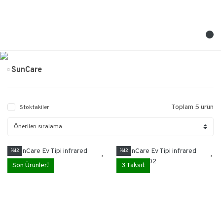
SunCare
Toplam 5 ürün
Stoktakiler
%12
%12
Son Ürünler!
3 Taksit