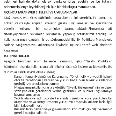
çekilmesi halinde doğal olarak bankaya itiraz edebilir ve bu tutarın
ödenmesini engelleyebileceğiniz için bir risk oluşturmamaktadır.
ÜÇÜNCÜ TARAF WEB SİTELERİ VE UYGULAMALAR
Mağazamız, web sitesi dâhilinde başka sitelere link verebilir. Firmamız, bu
linkler vasıtasıyla erişilen sitelerin gizlilik uygulamaları ve içeriklerine
yönelik herhangi bir sorumluluk taşımamaktadır.
Firmamıza ait
sitede
yayınlanan reklamlar, reklamcılık yapan iş ortaklarımız aracılığı ile
kullanıcılarımıza dağıtılır. İş bu sözleşmedeki Gizlilik Politikası Prensipleri,
sadece Mağazamızın kullanımına ilişkindir, üçüncü taraf web sitelerini
kapsamaz.
İSTİSNAİ HALLER
Aşağıda belirtilen sınırlı hallerde Firmamız, işbu "Gizlilik Politikası"
hükümleri dışında kullanıcılara ait bilgileri üçüncü kişilere açıklayabilir. Bu
durumlar sınırlı sayıda olmak üzere;
Kanun, Kanun Hükmünde Kararname, Yönetmelik v.b. yetkili hukuki
otorite tarafından çıkarılan ve yürürlülükte olan hukuk kurallarının
getirdiği zorunluluklara uymak;
Mağazamızınkullanıcılarla akdettiği "Üyelik Sözleşmesi"'nin ve diğer
sözleşmelerin gereklerini yerine getirmek ve bunları uygulamaya
koymak amacıyla;
Yetkili idari ve adli otorite tarafından usulüne göre yürütülen bir
araştırma veya soruşturmanın yürütümü amacıyla kullanıcılarla ilgili
bilgi talep edilmesi;
Kullanıcıların hakları veya güvenliklerini korumak için bilgi vermenin
gerekli olduğu hallerdir.