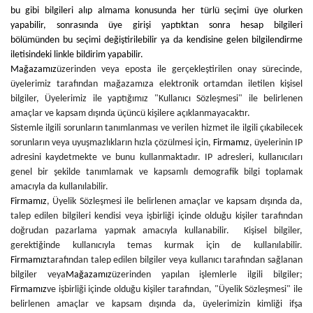
bu gibi bilgileri alıp almama konusunda her türlü seçimi üye olurken
yapabilir, sonrasında üye girişi yaptıktan sonra hesap bilgileri
bölümünden bu seçimi değiştirilebilir ya da kendisine gelen bilgilendirme
iletisindeki linkle bildirim yapabilir.
Mağazamız
üzerinden veya eposta ile gerçekleştirilen onay sürecinde,
üyelerimiz tarafından mağazamıza elektronik ortamdan iletilen kişisel
bilgiler, Üyelerimiz ile yaptığımız "Kullanıcı Sözleşmesi" ile belirlenen
amaçlar ve kapsam dışında üçüncü kişilere açıklanmayacaktır.
Sistemle ilgili sorunların tanımlanması ve verilen hizmet ile ilgili çıkabilecek
sorunların veya uyuşmazlıkların hızla çözülmesi için,
Firmamız
, üyelerinin IP
adresini kaydetmekte ve bunu kullanmaktadır. IP adresleri, kullanıcıları
genel bir şekilde tanımlamak ve kapsamlı demografik bilgi toplamak
amacıyla da kullanılabilir.
Firmamız
, Üyelik Sözleşmesi ile belirlenen amaçlar ve kapsam dışında da,
talep edilen bilgileri kendisi veya işbirliği içinde olduğu kişiler tarafından
doğrudan pazarlama yapmak amacıyla kullanabilir. Kişisel bilgiler,
gerektiğinde kullanıcıyla temas kurmak için de kullanılabilir.
Firmamız
tarafından talep edilen bilgiler veya kullanıcı tarafından sağlanan
bilgiler veya
Mağazamız
üzerinden yapılan işlemlerle ilgili bilgiler;
Firmamız
ve işbirliği içinde olduğu kişiler tarafından, "Üyelik Sözleşmesi" ile
belirlenen amaçlar ve kapsam dışında da, üyelerimizin kimliği ifşa