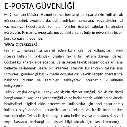
E-POSTA GÜVENLİĞİ
Mağazamızın Müşteri Hizmetleri’ne, herhangi bir siparişinizle ilgili olarak
göndereceğiniz e-postalarda, asla kredi kartı numaranızı veya şifrelerinizi
yazmayınız. E-postalarda yer alan bilgiler üçüncü şahıslar tarafından
görülebilir. Firmamız e-postalarınızdan aktarılan bilgilerin güvenliğini hiçbir
koşulda garanti edemez.
TARAYICI ÇEREZLERİ
Firmamız, mağazamızı ziyaret eden kullanıcılar ve kullanıcıların web
sitesini kullanımı hakkındaki bilgileri teknik bir iletişim dosyası (Çerez-
Cookie) kullanarak elde edebilir. Bahsi geçen teknik iletişim dosyaları, ana
bellekte saklanmak üzere bir internet sitesinin kullanıcının tarayıcısına
(browser) gönderdiği küçük metin dosyalarıdır. Teknik iletişim dosyası site
hakkında durum ve tercihleri saklayarak İnternet'in kullanımını
kolaylaştırır.
Teknik iletişim dosyası, siteyi kaç kişinin ziyaret ettiğini, bir kişinin siteyi
hangi amaçla, kaç kez ziyaret ettiğini ve ne kadar sitede kaldıkları hakkında
istatistiksel bilgileri elde etmeye ve kullanıcılar için özel tasarlanmış
kullanıcı sayfalarından dinamik olarak reklam ve içerik üretilmesine
yardımcı olur. Teknik iletişim dosyası, ana bellekte veya e-postanızdan veri
veya başkaca herhangi bir kişisel bilgi almak için tasarlanmamıştır.