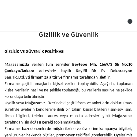
Gizlilik ve Güvenlik
GİZLİLİK VE GÜVENLİK POLİTİKASI
Mağazamızda verilen tüm servisler
Beytepe Mh. 1669/3 Sk No:10
Çankaya/Ankara
adresinde kayıtlı
Keyifli Bir Ev Dekorasyon
San.Tic.Ltd.Şti
firmamıza aittir ve firmamız tarafından işletilir.
Firmamız,
çeşitli amaçlarla kişisel veriler toplayabilir. Aşağıda, toplanan
kişisel verilerin nasıl ve ne şekilde toplandığı, bu verilerin nasıl ve ne şekilde
korunduğu belirtilmiştir.
Üyelik veya
Mağazamız.
üzerindeki çeşitli form ve anketlerin doldurulması
suretiyle üyelerin kendileriyle ilgili bir takım kişisel bilgileri (isim-soy isim,
firma bilgileri, telefon, adres veya e-posta adresleri gibi)
Mağazamız
tarafından işin doğası gereği toplanmaktadır.
Firmamız bazı dönemlerde müşterilerine ve üyelerine kampanya bilgileri,
yeni ürünler hakkında bilgiler, promosyon teklifleri gönderebilir. Üyelerimiz