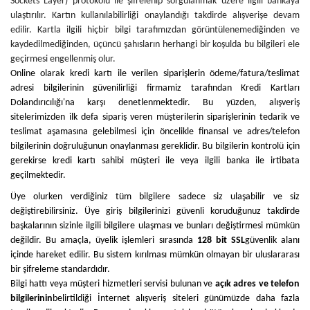
Sockets Layer) protokolü ile şifrelenip sorgulanmak üzere ilgili bankaya
ulaştırılır. Kartın kullanılabilirliği onaylandığı takdirde alışverişe devam
edilir. Kartla ilgili hiçbir bilgi tarafımızdan görüntülenemediğinden ve
kaydedilmediğinden, üçüncü şahısların herhangi bir koşulda bu bilgileri ele
geçirmesi engellenmiş olur.
Online olarak kredi kartı ile verilen siparişlerin ödeme/fatura/teslimat
adresi bilgilerinin güvenilirliği firmamiz tarafından Kredi Kartları
Dolandırıcılığı'na karşı denetlenmektedir. Bu yüzden, alışveriş
sitelerimizden ilk defa sipariş veren müşterilerin siparişlerinin tedarik ve
teslimat aşamasına gelebilmesi için öncelikle finansal ve adres/telefon
bilgilerinin doğruluğunun onaylanması gereklidir. Bu bilgilerin kontrolü için
gerekirse kredi kartı sahibi müşteri ile veya ilgili banka ile irtibata
geçilmektedir.
Üye olurken verdiğiniz tüm bilgilere sadece siz ulaşabilir ve siz
değiştirebilirsiniz. Üye giriş bilgilerinizi güvenli koruduğunuz takdirde
başkalarının sizinle ilgili bilgilere ulaşması ve bunları değiştirmesi mümkün
değildir. Bu amaçla, üyelik işlemleri sırasında
128 bit SSL
güvenlik alanı
içinde hareket edilir. Bu sistem kırılması mümkün olmayan bir uluslararası
bir şifreleme standardıdır.
Bilgi hattı veya müşteri hizmetleri servisi bulunan ve
açık adres ve telefon
bilgilerinin
belirtildiği İnternet alışveriş siteleri günümüzde daha fazla