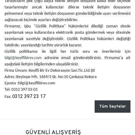
Tarayıcıların pek çoğu başta teknik iletişim dosyasını kabul eder biçimde
tasarlanmıştır ancak kullanıcılar dilerse teknik iletişim dosyasının
gelmemesi veya teknik iletişim dosyasının gönderildiğinde uyarı verilmesini
sağlayacak biçimde ayarları değiştirebilirler.
Firmamız, işbu "Gizlilik Politikası" hükümlerini dilediği zaman sitede
yayınlamak veya kullanıcılara elektronik posta göndermek veya sitesinde
yayınlamak suretiyle değiştirebilir. Gizlilik Politikası hükümleri değiştiği
takdirde, yayınlandığı tarihte yürürlük kazanır.
Gizlilik politikamız ile ilgili her türlü soru ve önerileriniz için
bilgi@keyiflibirev.com
adresine email gönderebilirsiniz. Firmamız’a ait
aşağıdaki iletişim bilgilerinden ulaşabilirsiniz.
Firma Ünvanı :Keyifli Bir Ev Dekorasyon San.Tic.Ltd.Şti
Adres :Beytepe Mh. 1669/3 Sk. No:10 Çankaya/Ankara
Eposta :bilgi@keyiflibirev.com
Tel: 0312 397 03 03
312 397 23 17
0
Fax:
Tüm Sayfalar
GÜVENLİ ALIŞVERİŞ