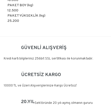
18.000
PAKET BOY (kg)
12.500
PAKET YÜKSEKLİK (kg)
25.200
Bu ürüne ilk yorumu siz yapın!
GÜVENLİ ALIŞVERİŞ
Yorum Yaz
Kredi kartı bilgileriniz 256bit SSL sertifikası ile korunmaktadır.
ÜCRETSİZ KARGO
10000 TL ve Üzeri Alışverişlerinize Kargo Ücretsiz!
20.YIL
Sektöründe 20 yılı aşmış olmanın gururu