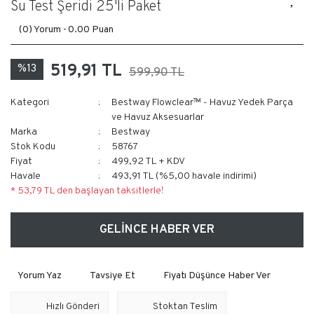
Su Test Şeridi 25'li Paket
(0) Yorum -
0.00 Puan
519,91 TL
%13
599,90 TL
Kategori
Bestway Flowclear™ - Havuz Yedek Parça
ve Havuz Aksesuarlar
Marka
Bestway
Stok Kodu
58767
Fiyat
499,92 TL + KDV
Havale
493,91 TL (%5,00 havale indirimi)
* 53,79 TL den başlayan taksitlerle!
GELİNCE HABER VER
Yorum Yaz
Tavsiye Et
Fiyatı Düşünce Haber Ver
Hızlı Gönderi
Stoktan Teslim