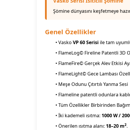
Vasko Serisi Isıtıcılı Şömine
Şömine dünyasını keşfetmeye hazır
Genel Özellikler
• Vasko
VP 60 Serisi
ile tam uyuml
• FlameLog© Fireline Patentli 3D 
• FlameFire© Gerçek Alev Etkisi Aya
• FlameLight© Gece Lambası Özell
• Meşe Odunu Çıtırtılı Yanma Sesi
• Flameline patentli odunlara kabl
• Tüm Özellikler Birbirinden Bağı
• İki kademeli ısıtma:
1000 W / 20
2
• Önerilen ısıtma alanı:
18–20 m
.