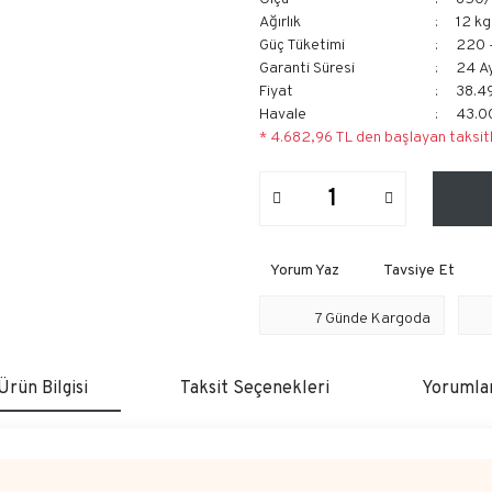
Ağırlık
12 kg
Güç Tüketimi
220 
Garanti Süresi
24 A
Fiyat
38.4
Havale
43.00
* 4.682,96 TL den başlayan taksitl
Yorum Yaz
Tavsiye Et
7 Günde Kargoda
Ürün Bilgisi
Taksit Seçenekleri
Yorumla