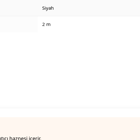
Siyah
2 m
ıtıcı haznesi içerir.