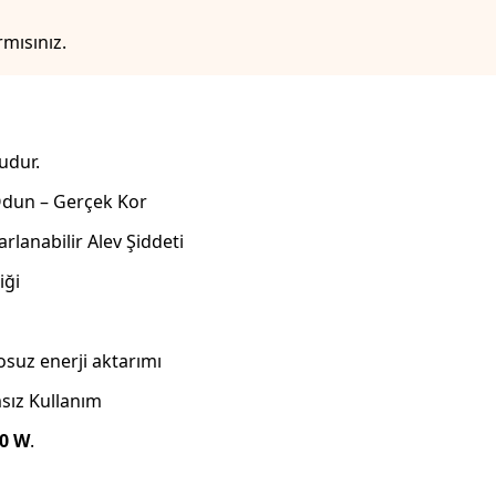
mısınız.
udur.
Odun – Gerçek Kor
rlanabilir Alev Şiddeti
iği
osuz enerji aktarımı
msız Kullanım
00 W
.