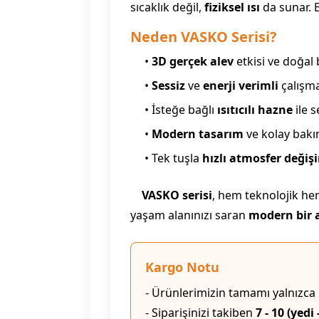
sıcaklık değil,
fiziksel ısı
da sunar.
Neden VASKO Serisi?
•
3D gerçek alev
etkisi ve doğal
•
Sessiz
ve
enerji verimli
çalışm
• İsteğe bağlı
ısıtıcılı hazne
ile 
•
Modern tasarım
ve kolay bak
• Tek tuşla
hızlı atmosfer değiş
VASKO serisi
, hem teknolojik he
yaşam alanınızı saran
modern bir a
Kargo Notu
- Ürünlerimizin tamamı yalnızca
- Siparişinizi takiben
7 - 10 (yedi