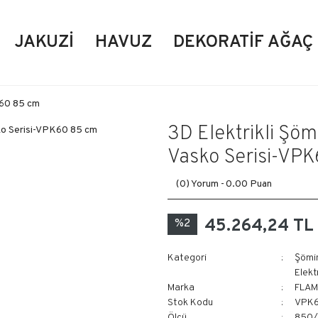
JAKUZI
HAVUZ
DEKORATIF AĞAÇ
K60 85 cm
3D Elektrikli Şö
Vasko Serisi-VP
(0) Yorum -
0.00 Puan
45.264,24 TL
%2
Kategori
Şömi
Elekt
Marka
FLAM
Stok Kodu
VPK
Ölçü
850