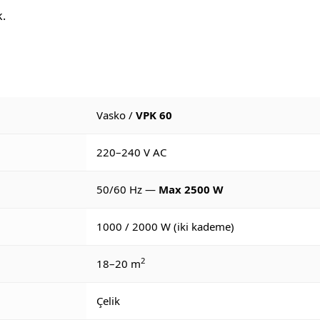
.
Vasko /
VPK 60
220–240 V AC
50/60 Hz —
Max 2500 W
1000 / 2000 W (iki kademe)
2
18–20 m
Çelik