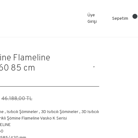
Üye
Sepetim
Girişi
mine Flameline
K60 85 cm
46.188,00 TL
ne
,
Isıtıcılı Şömineler
,
3D Isıtıcılı Şömineler
,
3D Isıtıcılı
rikli Şömine Flameline Vasko K Serisi
ELINE
60
/585/420 mm