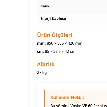
Renk
Enerji Kablosu
Ürün Ölçüleri
mm:
850 × 585 × 420 mm
cm:
85 × 58,5 × 42 cm
Ağırlık
27 kg
Kullanım Notu :
Bu şömine Vasko
VP 60
Serisi ıs