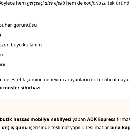
 Böylece hem
gerçekçi alev efekti
hem de
konforlu ısı
tek üründe 
 buhar görüntüsü
a
sezon boyu kullanım
ım
imi
m de estetik şömine deneyimi arayanların ilk tercihi olmaya 
tmosfer sihirbazı
.
butik hassas mobilya nakliyesi
yapan
ADK Express
firmas
 - on) iş günü
içerisinde teslimat yapılır. Teslimatlar
bina kap