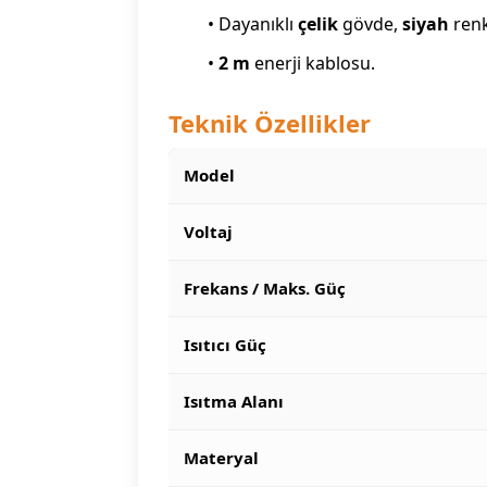
• Dayanıklı
çelik
gövde,
siyah
renk
•
2 m
enerji kablosu.
Teknik Özellikler
Model
Voltaj
Frekans / Maks. Güç
Isıtıcı Güç
Isıtma Alanı
Materyal