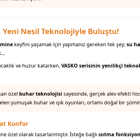
Yeni Nesil Teknolojiyle Buluştu!
şömine
keyfini yaşamak için yapmanız gereken tek şey;
su h
...
ıcaklık ve huzur katarken,
VASKO serisinin yenilikçi teknol
şan özel
buhar teknolojisi
sayesinde, gerçek alev efekti hiss
len yumuşak buhar ve ışık oyunları, ortamı doğal bir şömine
Kat Konfor
ine özel olarak tasarlanmıştır. İsteğe bağlı
ısıtma fonksiyo