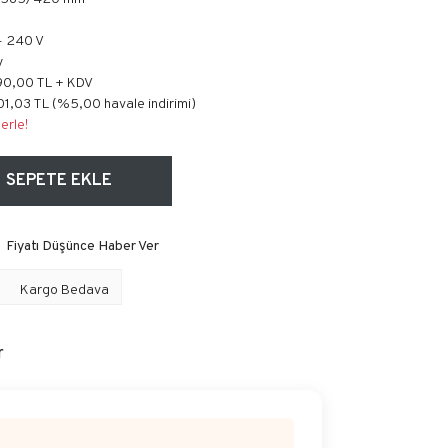
- 240 V
y
90,00 TL + KDV
1,03 TL (%5,00 havale indirimi)
erle!
SEPETE EKLE
Fiyatı Düşünce Haber Ver
Kargo Bedava
r