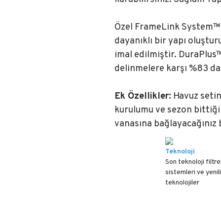
Özel FrameLink System™ ba
dayanıklı bir yapı oluştu
imal edilmiştir. DuraPlus™
delinmelere karşı %83 da
Ek Özellikler:
Havuz setini
kurulumu ve sezon bittiği
vanasına bağlayacağınız b
Teknoloji
Son teknoloji filtr
sistemleri ve yenili
teknolojiler