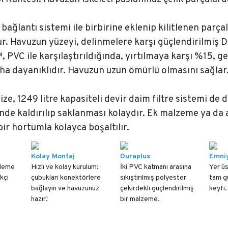
ğlantı sistemi ile birbirine eklenip kilitlenen parçal
rur. Havuzun yüzeyi, delinmelere karşı güçlendirilmi
, PVC ile karşılaştırıldığında, yırtılmaya karşı %15, 
ha dayanıklıdır. Havuzun uzun ömürlü olmasını sağlar
ze, 1249 litre kapasiteli devir daim filtre sistemi de 
nde kaldırılıp saklanması kolaydır. Ek malzeme ya da 
ir hortumla kolayca boşaltılır.
Kolay Montaj
Duraplus
Emni
eleme
Hızlı ve kolay kurulum:
İki PVC katmanı arasına
Yer üs
kçi
çubukları konektörlere
sıkıştırılmış polyester
tam gü
bağlayın ve havuzunuz
çekirdekli güçlendirilmiş
keyfi.
hazır!
bir malzeme.