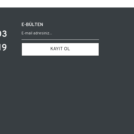
E-BÜLTEN
03
19
KAYIT OL