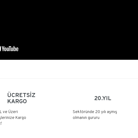
Kullanım Klavuzunu İNDİR
Bu ürüne ilk yorumu siz yapın!
ÜCRETSİZ
20.YIL
KARGO
Yorum Yaz
L ve Üzeri
Sektöründe 20 yılı aşmış
şlerinize Kargo
olmanın gururu
!