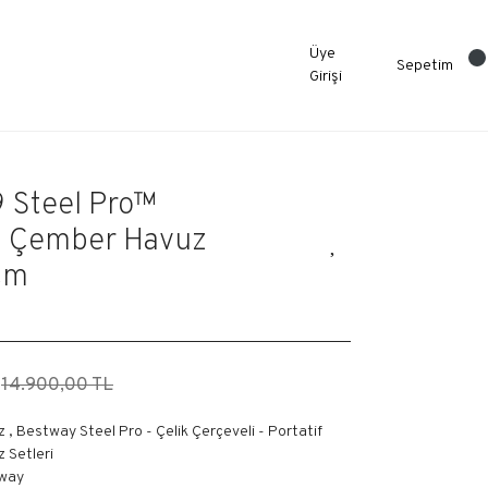
Üye
Sepetim
Girişi
 Steel Pro™
tü Çember Havuz
 cm
14.900,00 TL
z
,
Bestway Steel Pro - Çelik Çerçeveli - Portatif
 Setleri
way