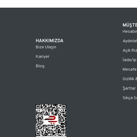
MÜŞTE
Hesabı
HAKKIMIZDA
Aydınla
Bize Ulaşın
Açık Rı
Kariyer
İade/ip
Blog
Mesafel
Gizlilik
Şartlar
Sıkça S