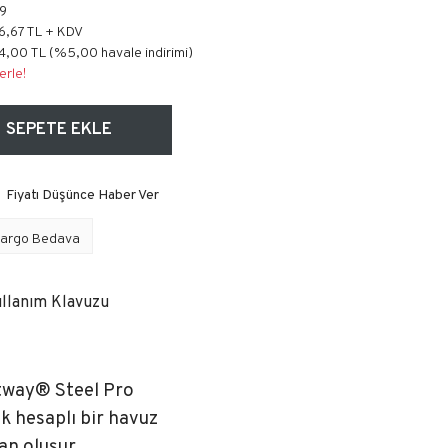
9
6,67 TL + KDV
4,00 TL (%5,00 havale indirimi)
erle!
SEPETE EKLE
Fiyatı Düşünce Haber Ver
argo Bedava
llanım Klavuzu
stway® Steel Pro
k hesaplı bir havuz
an oluşur.