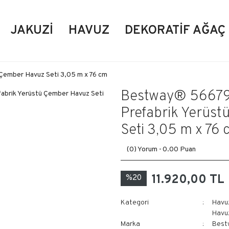
JAKUZI
HAVUZ
DEKORATIF AĞAÇ
Çember Havuz Seti 3,05 m x 76 cm
Bestway® 56679
Prefabrik Yerüs
Seti 3,05 m x 76
(0) Yorum -
0.00 Puan
11.920,00 TL
%20
Kategori
Havu
Havuz
Marka
Best