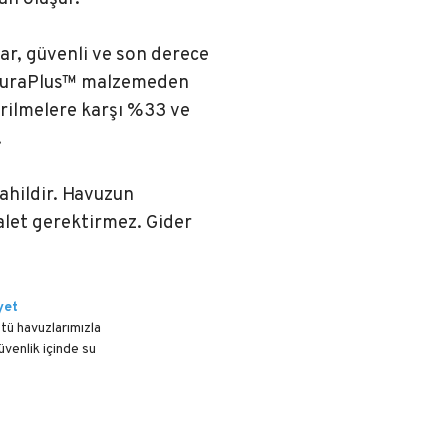
ar, güvenli ve son derece
ş DuraPlus™ malzemeden
gerilmelere karşı %33 ve
.
dahildir. Havuzun
alet gerektirmez. Gider
yet
tü havuzlarımızla
venlik içinde su