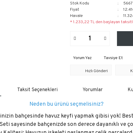
Stok Kodu
5667
Fiyat
12.41
Havale
11.32
* 1.233,22 TL den başlayan taksitl
Yorum Yaz
Tavsiye Et
Hızlı Gönderi
K
Taksit Seçenekleri
Yorumlar
Ku
Neden bu ürünü seçmelisiniz?
inizin bahçesinde havuz keyfi yapmak gibisi yok! Be
Seti sayesinde bahçenizde son derece dayanıklı ve ço
ı Kalitesi: Havuzun iskeleti paslanmaz çelik parçalard