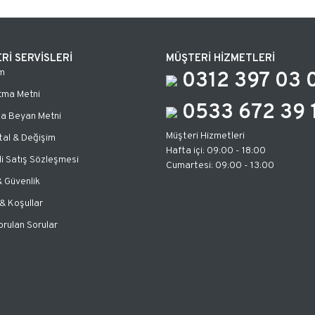
Rİ SERVİSLERİ
MÜŞTERİ HİZMETLERİ
m
0312 397 03 
tma Metni
0533 672 39 
za Beyan Metni
Müşteri Hizmetleri
tal & Değişim
Hafta içi: 09:00 - 18:00
i Satış Sözleşmesi
Cumartesi: 09:00 - 13:00
 & Güvenlik
 & Koşullar
orulan Sorular