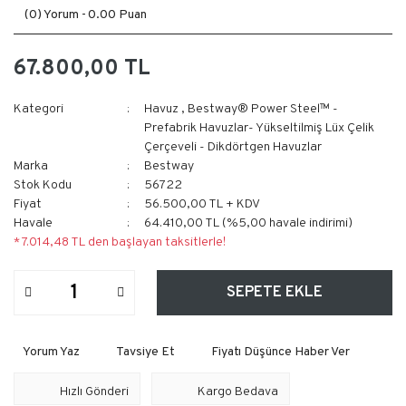
(0) Yorum -
0.00 Puan
67.800,00 TL
Kategori
Havuz
,
Bestway® Power Steel™ -
Prefabrik Havuzlar- Yükseltilmiş Lüx Çelik
Çerçeveli - Dikdörtgen Havuzlar
Marka
Bestway
Stok Kodu
56722
Fiyat
56.500,00 TL + KDV
Havale
64.410,00 TL (%5,00 havale indirimi)
* 7.014,48 TL den başlayan taksitlerle!
SEPETE EKLE
Yorum Yaz
Tavsiye Et
Fiyatı Düşünce Haber Ver
Hızlı Gönderi
Kargo Bedava