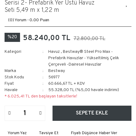
Serisi 2- Prefabrik Yer Üstü Havuz
Seti 5,49 m x 1,22 m
(0) Yorum -
0.00 Puan
58.240,00 TL
%20
72.800,00 TL
Kategori
Havuz
,
Bestway® Steel Pro Max -
Prefabrik Havuzlar - Yükseltilmiş Çelik
Çerçeveli -Dairesel Havuzlar
Marka
Bestway
Stok Kodu
56977
Fiyat
60.666,67 TL + KDV
Havale
55.328,00 TL (%5,00 havale indirimi)
* 6.025,41 TL den başlayan taksitlerle!
SEPETE EKLE
Yorum Yaz
Tavsiye Et
Fiyatı Düşünce Haber Ver