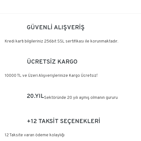
Kullanım Klavuzunu İNDİR
Bu ürüne ilk yorumu siz yapın!
GÜVENLİ ALIŞVERİŞ
Yorum Yaz
Kredi kartı bilgileriniz 256bit SSL sertifikası ile korunmaktadır.
ÜCRETSİZ KARGO
10000 TL ve Üzeri Alışverişlerinize Kargo Ücretsiz!
20.YIL
Sektöründe 20 yılı aşmış olmanın gururu
+12 TAKSİT SEÇENEKLERİ
12 Taksite varan ödeme kolaylığı