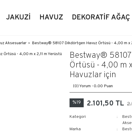
JAKUZI
HAVUZ
DEKORATIF AĞAÇ
uz Aksesuarlar
Bestway® 58107 Dikdörtgen Havuz Örtüsü - 4,00 m x 2,
Bestway® 58107 
Örtüsü - 4,00 m x
Havuzlar için
(0) Yorum -
0.00 Puan
2.101,50 TL
%19
2
Kategori
Best
Akse
Marka
Best