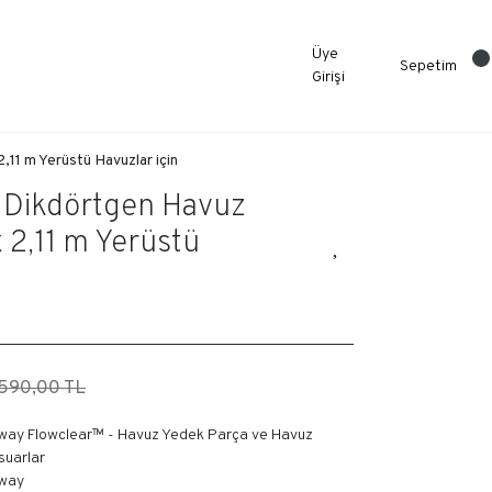
Üye
Sepetim
Girişi
11 m Yerüstü Havuzlar için
Dikdörtgen Havuz
 2,11 m Yerüstü
.590,00 TL
way Flowclear™ - Havuz Yedek Parça ve Havuz
suarlar
way