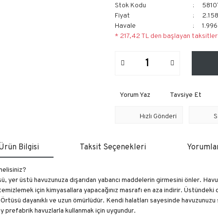
Stok Kodu
5810
Fiyat
2.15
Havale
1.996
* 217,42 TL den başlayan taksitler
Yorum Yaz
Tavsiye Et
Hızlı Gönderi
S
Ürün Bilgisi
Taksit Seçenekleri
Yorumla
elisiniz?
 yer üstü havuzunuza dışarıdan yabancı maddelerin girmesini önler. Havu
mizlemek için kimyasallara yapacağınız masrafı en aza indirir. Üstündeki dr
rtüsü dayanıklı ve uzun ömürlüdür. Kendi halatları sayesinde havuzunuzu sı
 prefabrik havuzlarla kullanmak için uygundur.