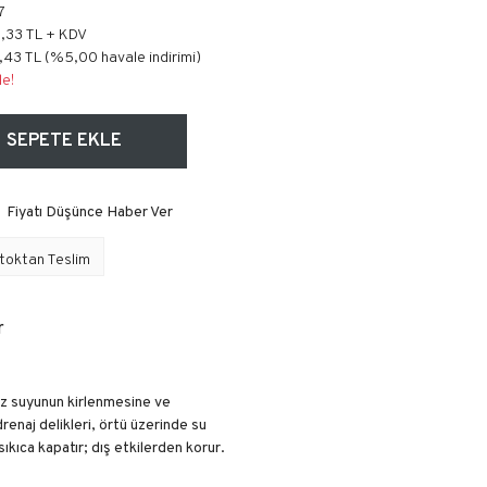
7
8,33 TL + KDV
,43 TL (%5,00 havale indirimi)
le!
SEPETE EKLE
Fiyatı Düşünce Haber Ver
toktan Teslim
r
z suyunun kirlenmesine ve
enaj delikleri, örtü üzerinde su
kıca kapatır; dış etkilerden korur.