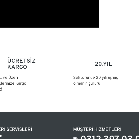
Bu ürüne ilk yorumu siz yapın!
ÜCRETSİZ
20.YIL
KARGO
Yorum Yaz
L ve Üzeri
Sektöründe 20 yılı aşmış
şlerinize Kargo
olmanın gururu
!
Rİ SERVİSLERİ
MÜŞTERİ HİZMETLERİ
m