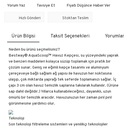
Yorum Yaz
Tavsiye Et
Fiyatı Düşünce Haber Ver
Hızlı Gönderi
Stoktan Teslim
Ürün Bilgisi
Taksit Seçenekleri
Yorumlar
Neden bu ürünü seçmelisiniz?
Bestway® AquaScoop™ Havuz Kepçesi, su yüzeyindeki yaprak
ve benzeri maddeleri kolayca süzüp toplamak için pratik bir
çözüm sunar. Geniş ve eğimli kepçe tasarımı ve aluminyum
çereçeveye bağlı sağlam ağ yapısı ile havuzun her noktasına
ulaşıp, çok miktarda yaprağı tek seferde toplamanızı sağlar. İç
çapı 3 cm olan havuz temizlik saplarına takılarak kullanılır. (Ürüne
sap dahil değildir.) Yıllarca kullanabileceğiniz, dayanıklı, uzun
ömürlü bir temizlik aracıdır. Havuzunuzun her zaman pırıl pırıl
görünmesine yardımcı olur.
Teknoloji
Son teknoloji filtreleme sistemleri ve yenilikçi teknolojiler