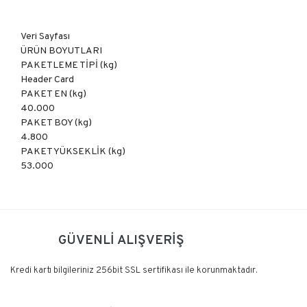
Veri Sayfası
ÜRÜN BOYUTLARI
PAKETLEME TİPİ (kg)
Header Card
PAKET EN (kg)
40.000
PAKET BOY (kg)
4.800
PAKET YÜKSEKLİK (kg)
53.000
Bu ürüne ilk yorumu siz yapın!
GÜVENLİ ALIŞVERİŞ
Yorum Yaz
Kredi kartı bilgileriniz 256bit SSL sertifikası ile korunmaktadır.