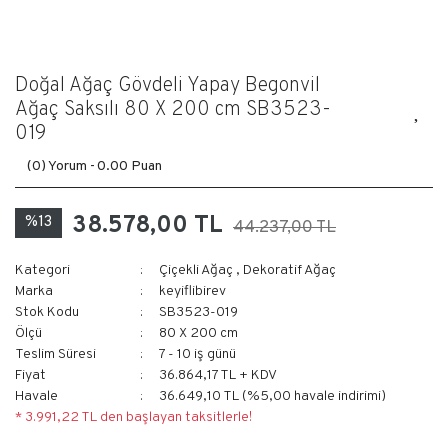
Doğal Ağaç Gövdeli Yapay Begonvil
Ağaç Saksılı 80 X 200 cm SB3523-
019
(0) Yorum -
0.00 Puan
38.578,00 TL
%13
44.237,00 TL
Kategori
Çiçekli Ağaç
,
Dekoratif Ağaç
Marka
keyiflibirev
Stok Kodu
SB3523-019
Ölçü
80 X 200 cm
Teslim Süresi
7 - 10 iş günü
Fiyat
36.864,17 TL + KDV
Havale
36.649,10 TL (%5,00 havale indirimi)
* 3.991,22 TL den başlayan taksitlerle!