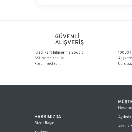
GÜVENLİ
ALIŞVERİŞ
Kredi kartı bilgileriniz 256bit
10000 T
SSL sertifikası ile
Alışveri
korunmaktadır.
Ücretsiz
MÜŞTE
Hesabı
HAKKIMIZDA
Aydınla
Bize Ulaşın
Açık Rı