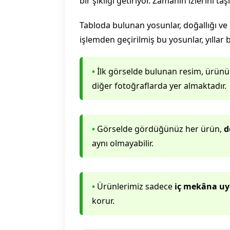
bir şıklığı getiriyor. Zamanın izlerini t
Tabloda bulunan yosunlar, doğallığı ve
işlemden geçirilmiş bu yosunlar, yılla
•
İlk görselde bulunan resim, ürünün d
diğer fotoğraflarda yer almaktadır.
•
Görselde gördüğünüz her ürün,
d
aynı olmayabilir.
•
Ürünlerimiz sadece
iç mekâna u
korur.