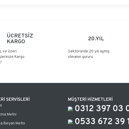
Bu ürüne ilk yorumu siz yapın!
ÜCRETSİZ
20.YIL
KARGO
Yorum Yaz
L ve Üzeri
Sektöründe 20 yılı aşmış
şlerinize Kargo
olmanın gururu
!
Rİ SERVİSLERİ
MÜŞTERİ HİZMETLERİ
m
0312 397 03 
tma Metni
0533 672 39 
za Beyan Metni