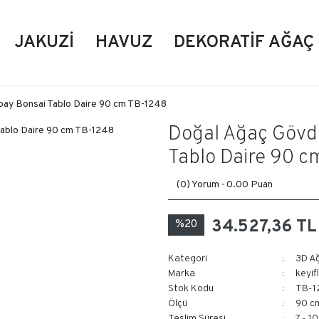
JAKUZI
HAVUZ
DEKORATIF AĞAÇ
pay Bonsai Tablo Daire 90 cm TB-1248
Doğal Ağaç Gövde
Tablo Daire 90 c
(0) Yorum -
0.00 Puan
34.527,36 TL
%20
Kategori
3D A
Marka
keyif
Stok Kodu
TB-1
Ölçü
90 c
Teslim Süresi
7 - 1