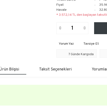
Fiyat
35.9
Havale
32.80
* 3.572,14 TL den başlayan taksitl
Yorum Yaz
Tavsiye Et
7 Günde Kargoda
Ürün Bilgisi
Taksit Seçenekleri
Yorumla