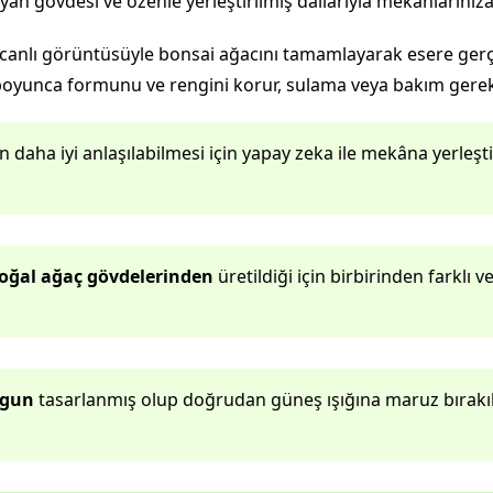
aşıyan gövdesi ve özenle yerleştirilmiş dallarıyla mekânlarınıza 
 canlı görüntüsüyle bonsai ağacını tamamlayarak esere gerç
r boyunca formunu ve rengini korur, sulama veya bakım gere
aha iyi anlaşılabilmesi için yapay zeka ile mekâna yerleştiri
oğal ağaç gövdelerinden
üretildiği için birbirinden farklı v
ygun
tasarlanmış olup doğrudan güneş ışığına maruz bırakı