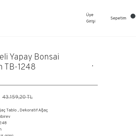
Üye
Sepetim
Girişi
li Yapay Bonsai
m TB-1248
43.159,20 TL
ğaç Tablo
,
Dekoratif Ağaç
libirev
248
m
0 iş günü