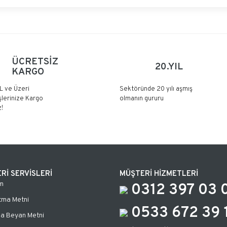
Bu ürüne ilk yorumu siz yapın!
ÜCRETSİZ
20.YIL
KARGO
Yorum Yaz
L ve Üzeri
Sektöründe 20 yılı aşmış
şlerinize Kargo
olmanın gururu
!
Rİ SERVİSLERİ
MÜŞTERİ HİZMETLERİ
m
0312 397 03 
tma Metni
0533 672 39 
za Beyan Metni