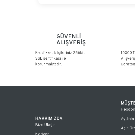
GÜVENLİ
ALIŞVERİŞ
Kredi kartı bilgileriniz 256bit
10000 T
SSL sertifikası ile
Alışveri
korunmaktadır.
Ücretsiz
MÜŞTE
Hesabı
HAKKIMIZDA
Aydınla
Bize Ulaşın
Açık Rı
Kariyer