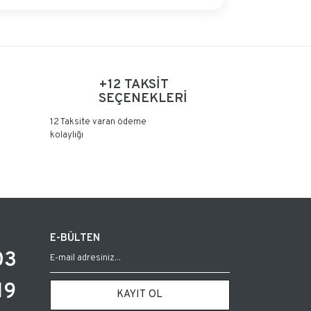
+12 TAKSİT
SEÇENEKLERİ
12 Taksite varan ödeme
kolaylığı
E-BÜLTEN
03
19
KAYIT OL