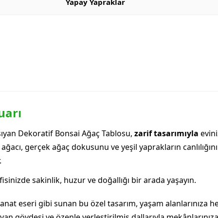
Yapay Yapraklar
uarı
ıyan Dekoratif Bonsai Ağaç Tablosu,
zarif tasarımıyla
evini
ai ağacı, gerçek ağaç dokusunu ve yeşil yaprakların canlılığı
.
fisinizde sakinlik, huzur ve doğallığı bir arada yaşayın.
anat eseri gibi sunan bu özel tasarım, yaşam alanlarınıza
aşıyan gövdesi ve özenle yerleştirilmiş dallarıyla mekânlarınıza 