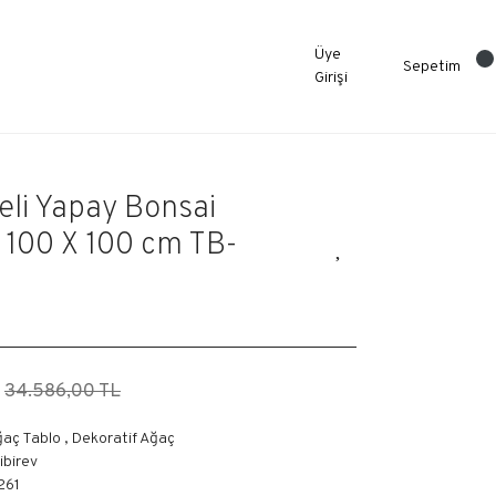
Üye
Sepetim
Girişi
li Yapay Bonsai
 100 X 100 cm TB-
34.586,00 TL
ğaç Tablo
,
Dekoratif Ağaç
libirev
261