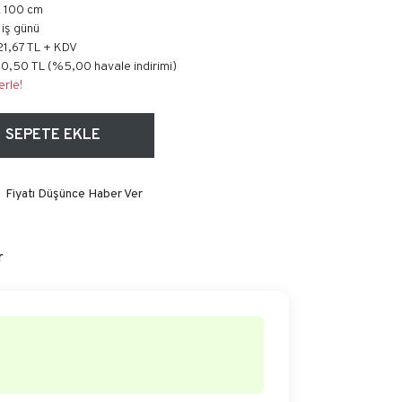
X 100 cm
0 iş günü
21,67 TL + KDV
0,50 TL (%5,00 havale indirimi)
erle!
SEPETE EKLE
Fiyatı Düşünce Haber Ver
r