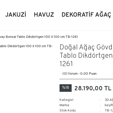
JAKUZI
HAVUZ
DEKORATIF AĞAÇ
pay Bonsai Tablo Dikdörtgen 100 X 100 cm TB-1261
Doğal Ağaç Gövde
Tablo Dikdörtgen
1261
(0) Yorum -
0.00 Puan
28.190,00 TL
%18
Kategori
3D A
Marka
keyif
Stok Kodu
TB-1