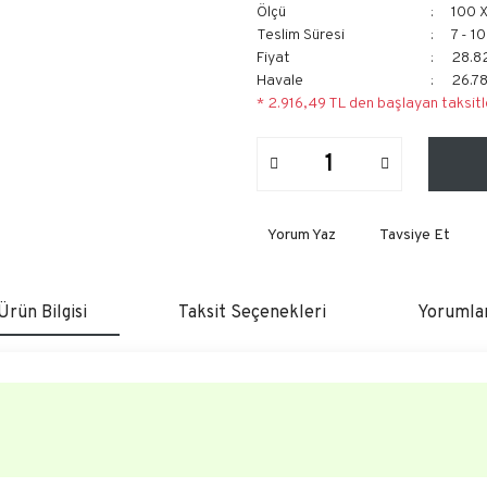
Ölçü
100 
Teslim Süresi
7 - 1
Fiyat
28.8
Havale
26.78
* 2.916,49 TL den başlayan taksitl
Yorum Yaz
Tavsiye Et
Ürün Bilgisi
Taksit Seçenekleri
Yorumla