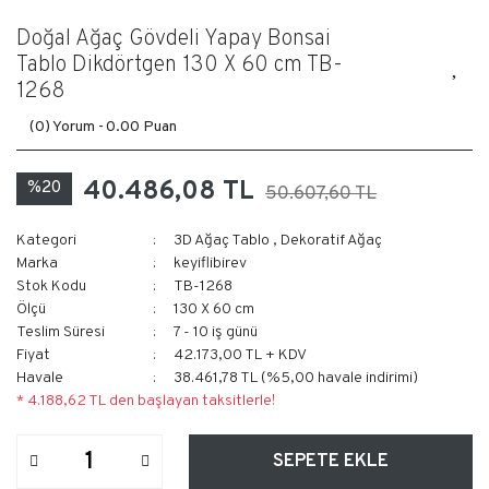
Doğal Ağaç Gövdeli Yapay Bonsai
Tablo Dikdörtgen 130 X 60 cm TB-
1268
(0) Yorum -
0.00 Puan
40.486,08 TL
%20
50.607,60 TL
Kategori
3D Ağaç Tablo
,
Dekoratif Ağaç
Marka
keyiflibirev
Stok Kodu
TB-1268
Ölçü
130 X 60 cm
Teslim Süresi
7 - 10 iş günü
Fiyat
42.173,00 TL + KDV
Havale
38.461,78 TL (%5,00 havale indirimi)
* 4.188,62 TL den başlayan taksitlerle!
SEPETE EKLE