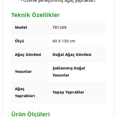
• Özenle yerleştirilmiş ağaç yaprakları.
Teknik Özellikler
Model
TB1268
Ölçü
60 X 130 cm
Ağaç Gövdesi
Doğal Ağaç Gövdesi
Şoklanmış Doğal
Yosunlar
Yosunlar
Ağaç
Yapay Yapraklar
Yaprakları
Ürün Ölçüleri