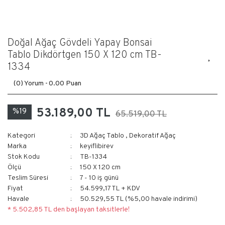
Doğal Ağaç Gövdeli Yapay Bonsai
Tablo Dikdörtgen 150 X 120 cm TB-
1334
(0) Yorum -
0.00 Puan
53.189,00 TL
%19
65.519,00 TL
Kategori
3D Ağaç Tablo
,
Dekoratif Ağaç
Marka
keyiflibirev
Stok Kodu
TB-1334
Ölçü
150 X 120 cm
Teslim Süresi
7 - 10 iş günü
Fiyat
54.599,17 TL + KDV
Havale
50.529,55 TL (%5,00 havale indirimi)
* 5.502,85 TL den başlayan taksitlerle!