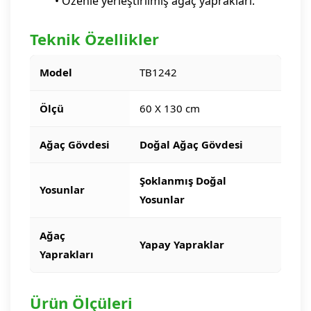
• Özenle yerleştirilmiş ağaç yaprakları.
Teknik Özellikler
Model
TB1242
Ölçü
60 X 130 cm
Ağaç Gövdesi
Doğal Ağaç Gövdesi
Şoklanmış Doğal
Yosunlar
Yosunlar
Ağaç
Yapay Yapraklar
Yaprakları
Ürün Ölçüleri