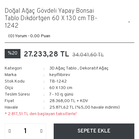
Doğal Ağaç Gövdeli Yapay Bonsai
Tablo Dikdörtgen 60 X 130 cm TB-
1242
(0) Yorum -
0.00 Puan
27.233,28 TL
%20
34.041,60 TL
Kategori
3D Ağaç Tablo
,
Dekoratif Ağaç
Marka
keyiflibirev
Stok Kodu
TB-1242
Ölçü
60 X 130 cm
Teslim Süresi
7 - 10 iş günü
Fiyat
28.368,00 TL + KDV
Havale
25.871,62 TL (%5,00 havale indirimi)
* 2.817,51 TL den başlayan taksitlerle!
SEPETE EKLE