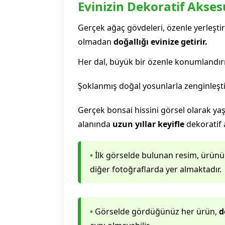
Evinizin Dekoratif Akses
Gerçek ağaç gövdeleri, özenle yerleşti
olmadan
doğallığı evinize getirir.
Her dal, büyük bir özenle konumlandır
Şoklanmış doğal yosunlarla zenginleşti
Gerçek bonsai hissini görsel olarak ya
alanında
uzun yıllar keyifle
dekoratif a
•
İlk görselde bulunan resim, ürünün d
diğer fotoğraflarda yer almaktadır.
•
Görselde gördüğünüz her ürün,
d