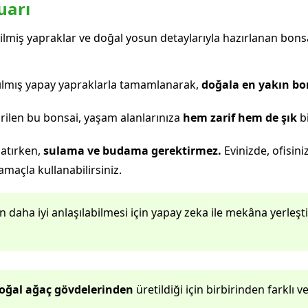
uarı
rilmiş yapraklar ve doğal yosun detaylarıyla hazırlanan bo
ılmış yapay yapraklarla tamamlanarak,
doğala en yakın b
rilen bu bonsai, yaşam alanlarınıza
hem zarif hem de şık
bi
şatırken,
sulama ve budama gerektirmez.
Evinizde, ofisini
maçla kullanabilirsiniz.
aha iyi anlaşılabilmesi için yapay zeka ile mekâna yerleştiri
oğal ağaç gövdelerinden
üretildiği için birbirinden farklı v