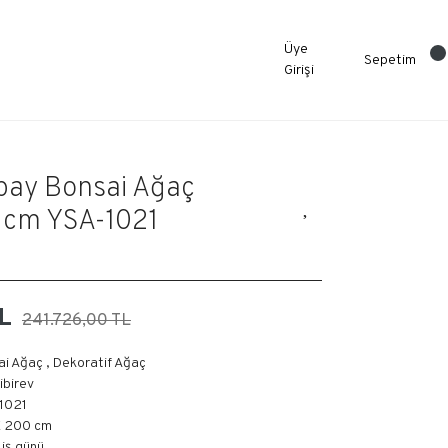
Üye
Sepetim
Girişi
pay Bonsai Ağaç
0 cm YSA-1021
L
241.726,00 TL
ai Ağaç
,
Dekoratif Ağaç
libirev
1021
X 200 cm
0 iş günü