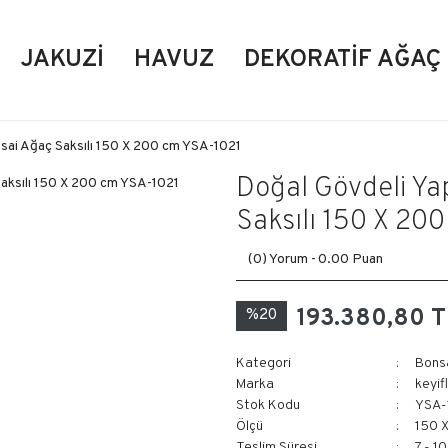
JAKUZI
HAVUZ
DEKORATIF AĞAÇ
sai Ağaç Saksılı 150 X 200 cm YSA-1021
Doğal Gövdeli Ya
Saksılı 150 X 20
(0) Yorum -
0.00 Puan
193.380,80 T
%20
Kategori
Bons
Marka
keyif
Stok Kodu
YSA-
Ölçü
150 
Teslim Süresi
7 - 1