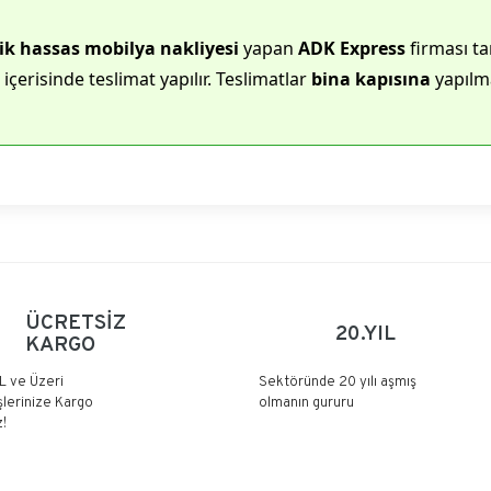
ik hassas mobilya nakliyesi
yapan
ADK Express
firması ta
içerisinde teslimat yapılır. Teslimatlar
bina kapısına
yapılma
Bu ürüne ilk yorumu siz yapın!
ÜCRETSİZ
20.YIL
KARGO
Yorum Yaz
L ve Üzeri
Sektöründe 20 yılı aşmış
şlerinize Kargo
olmanın gururu
!