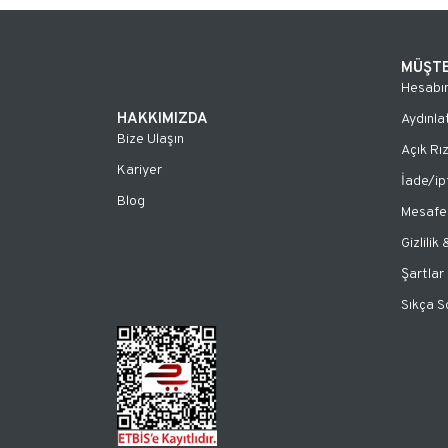
MÜŞTE
Hesabı
HAKKIMIZDA
Aydınla
Bize Ulaşın
Açık Rı
Kariyer
İade/ip
Blog
Mesafel
Gizlilik
Şartlar
Sıkça S