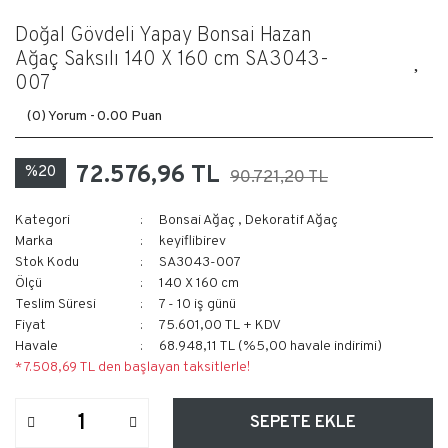
Doğal Gövdeli Yapay Bonsai Hazan
Ağaç Saksılı 140 X 160 cm SA3043-
007
(0) Yorum -
0.00 Puan
72.576,96 TL
%20
90.721,20 TL
Kategori
Bonsai Ağaç
,
Dekoratif Ağaç
Marka
keyiflibirev
Stok Kodu
SA3043-007
Ölçü
140 X 160 cm
Teslim Süresi
7 - 10 iş günü
Fiyat
75.601,00 TL + KDV
Havale
68.948,11 TL (%5,00 havale indirimi)
* 7.508,69 TL den başlayan taksitlerle!
SEPETE EKLE