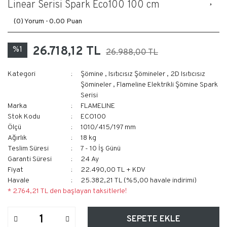
Linear Serisi Spark Eco100 100 cm
(0) Yorum -
0.00 Puan
26.718,12 TL
%1
26.988,00 TL
Kategori
Şömine
,
Isıtıcısız Şömineler
,
2D Isıtıcısız
Şömineler
,
Flameline Elektrikli Şömine Spark
Serisi
Marka
FLAMELINE
Stok Kodu
ECO100
Ölçü
1010/415/197 mm
Ağırlık
18 kg
Teslim Süresi
7 - 10 İş Günü
Garanti Süresi
24 Ay
Fiyat
22.490,00 TL + KDV
Havale
25.382,21 TL (%5,00 havale indirimi)
* 2.764,21 TL den başlayan taksitlerle!
SEPETE EKLE