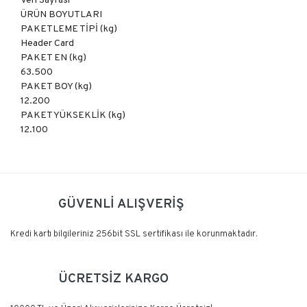
Veri Sayfası
ÜRÜN BOYUTLARI
PAKETLEME TİPİ (kg)
Header Card
PAKET EN (kg)
63.500
PAKET BOY (kg)
12.200
PAKET YÜKSEKLİK (kg)
12.100
Bu ürüne ilk yorumu siz yapın!
GÜVENLİ ALIŞVERİŞ
Yorum Yaz
Kredi kartı bilgileriniz 256bit SSL sertifikası ile korunmaktadır.
ÜCRETSİZ KARGO