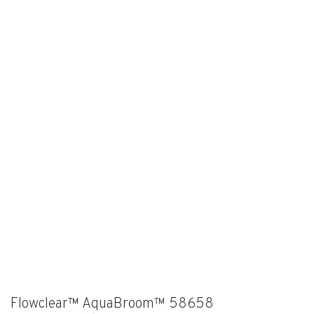
Flowclear™ AquaBroom™ 58658