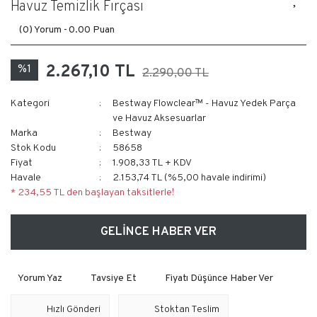
Havuz Temizlik Fırçası
(0) Yorum -
0.00 Puan
2.267,10 TL
%1
2.290,00 TL
Kategori
Bestway Flowclear™ - Havuz Yedek Parça
ve Havuz Aksesuarlar
Marka
Bestway
Stok Kodu
58658
Fiyat
1.908,33 TL + KDV
Havale
2.153,74 TL (%5,00 havale indirimi)
* 234,55 TL den başlayan taksitlerle!
GELİNCE HABER VER
Yorum Yaz
Tavsiye Et
Fiyatı Düşünce Haber Ver
Hızlı Gönderi
Stoktan Teslim