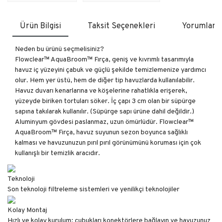
Ürün Bilgisi
Taksit Seçenekleri
Yorumlar
Neden bu ürünü seçmelisiniz?
Flowclear™ AquaBroom™ Fırça, geniş ve kıvrımlı tasarımıyla
havuz iç yüzeyini çabuk ve güçlü şekilde temizlemenize yardımcı
olur. Hem yer üstü, hem de diğer tip havuzlarda kullanılabilir.
Havuz duvarı kenarlarına ve köşelerine rahatlıkla erişerek,
yüzeyde biriken tortuları söker. İç çapı 3 cm olan bir süpürge
sapına takılarak kullanılır. (Süpürge sapı ürüne dahil değildir.)
Aluminyum gövdesi paslanmaz, uzun ömürlüdür. Flowclear™
AquaBroom™ Fırça, havuz suyunun sezon boyunca sağlıklı
kalması ve havuzunuzun pırıl pırıl görünümünü koruması için çok
kullanışlı bir temizlik aracıdır.
Teknoloji
Son teknoloji filtreleme sistemleri ve yenilikçi teknolojiler
Kolay Montaj
Hızlı ve kolay kurulum: çubukları konektörlere bağlayın ve havuzunuz