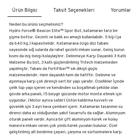
Ürün Bilgisi
Taksit Seçenekleri
Yorumlar
Neden bu ürünü seçmelisiniz?
Hydro Force® Beacon Elite™ Spor Bot, katamaran tarzı bir
şişme bottur. Gezinti ve balık avı amaçlı kullanılabilir. 5 kişi (ya
da 640 kg.) kapasitelidir. Katamarana özgü düz tabanı
sayesinde sığ sularda da rahat gezinti imkanı sunar. Geniş burun
kısmı da iniş-binişi kolaylaştırır. Delinmeye Karşı Dayanıklı 3 Katlı
Malzeme Bu bot, 3 katlı güçlendirilimiş Tritech malzemeden
yapılmıştır. Tabanı da FortiFiber™ sık dikişli güçlü
malzemedendir. Hem dayanıklı hem de hafiftir. Delinme ve
aşınmaya karşı çok dirençli sert bir yapı yaratır. Özellikler İçinde
çelik tüp yapı içeren ve kendinden su boşaltmalı şekilde olan
gövde arka paneli, 15 beygir gücünde motor monte etmek için
uygundur. (Motor ayrıca satılır) Üstün kaldırma kuvveti ve
güvenlik için 3 ayrı hava çemberi içerir. Katamaran tasarımın su
direnci daha az olduğundan yakıt tasarrufu da sağlar. Aluminyum
oturak paneli vardır. Ayrıca bir çift aluminyum kürek ve kolay
manevra imkanı veren çok yönlü kürek yuvaları bulunur. Özel
geliştirilmiş alt bindirme çeperi, çarpma ve sürtünmelere karşı