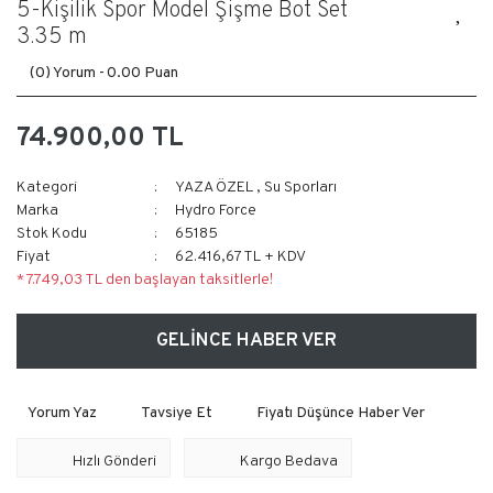
5-Kişilik Spor Model Şişme Bot Set
3.35 m
(0) Yorum -
0.00 Puan
74.900,00 TL
Kategori
YAZA ÖZEL
,
Su Sporları
Marka
Hydro Force
Stok Kodu
65185
Fiyat
62.416,67 TL + KDV
* 7.749,03 TL den başlayan taksitlerle!
GELİNCE HABER VER
Yorum Yaz
Tavsiye Et
Fiyatı Düşünce Haber Ver
Hızlı Gönderi
Kargo Bedava