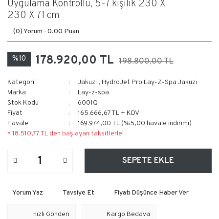
Uygulama Kontrollü, 5-7 kişilik 230 X
230 X 71 cm
(0) Yorum -
0.00 Puan
178.920,00 TL
%10
198.800,00 TL
Kategori
Jakuzi
,
HydroJet Pro Lay-Z-Spa Jakuzi
Marka
Lay-z-spa
Stok Kodu
6001Q
Fiyat
165.666,67 TL + KDV
Havale
169.974,00 TL (%5,00 havale indirimi)
* 18.510,77 TL den başlayan taksitlerle!
SEPETE EKLE
Yorum Yaz
Tavsiye Et
Fiyatı Düşünce Haber Ver
Hızlı Gönderi
Kargo Bedava