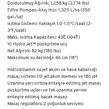
Doldurulmuş Ağırlık: 1.258 kg (2.774 lbs)
Filtre Pompası Akış Hızı: 1.325 L/sa (350
gal./sa)
Isıtma Sistemi: Yaklaşık 1.0-1.5℃/saat (2-
3℉/saat)
Maks. Isıtma Kapasitesi: 40˚C (104˚F)
10 HydroJet™ püskürtme ucu
Net Ağırlık: 82 kg (180 lbs)
Maksimum su derinliği: 46 cm (18")
Hidrodinamik su jet akımı ve hava kabarcığı
masaj sistemi (10 jet akım memesi ve 180 jet
Uzanma yeri sırtına entegre edilmiş jet masaj
püskürtme uçları ve tek uzanma yerine
entegre edilmiş bacak masajı
Masaj regülatörü 2 yoğunluk seviyesi