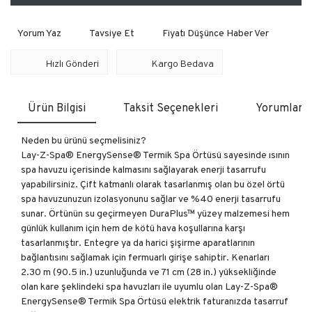
Yorum Yaz
Tavsiye Et
Fiyatı Düşünce Haber Ver
Hızlı Gönderi
Kargo Bedava
Ürün Bilgisi
Taksit Seçenekleri
Yorumlar
Neden bu ürünü seçmelisiniz?
Lay-Z-Spa® EnergySense® Termik Spa Örtüsü sayesinde ısının
spa havuzu içerisinde kalmasını sağlayarak enerji tasarrufu
yapabilirsiniz. Çift katmanlı olarak tasarlanmış olan bu özel örtü
spa havuzunuzun izolasyonunu sağlar ve %40 enerji tasarrufu
sunar. Örtünün su geçirmeyen DuraPlus™ yüzey malzemesi hem
günlük kullanım için hem de kötü hava koşullarına karşı
tasarlanmıştır. Entegre ya da harici şişirme aparatlarının
bağlantısını sağlamak için fermuarlı girişe sahiptir. Kenarları
2.30 m (90.5 in.) uzunluğunda ve 71 cm (28 in.) yüksekliğinde
olan kare şeklindeki spa havuzları ile uyumlu olan Lay-Z-Spa®
EnergySense® Termik Spa Örtüsü elektrik faturanızda tasarruf