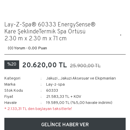
Lay-Z-Spa® 60333 EnergySense®
Kare ŞeklindeTermik Spa Örtüsü
2.30 m x 2.30 m x 71 cm
(0) Yorum -
0.00 Puan
20.620,00 TL
%20
25.900,00 TL
Kategori
Jakuzi
,
Jakuzi Aksesuar ve Ekipmanları
Marka
Lay-z-spa
Stok Kodu
60333
Fiyat
21.583,33 TL + KDV
Havale
19.589,00 TL (%5,00 havale indirimi)
* 2.133,31 TL den başlayan taksitlerle!
GELİNCE HABER VER