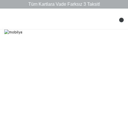
Tüm Kartlara Vade Farksız 3 Taksit!