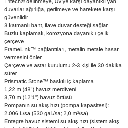
Tritech® delinmeye, Uv’ye karşı dayanıklı yan
duvarlar ağırlığa, gerilmeye ve harekete karşı
güvenlidir
3 katmanlı bant, ilave duvar desteği sağlar
Buzlu kaplamalı, korozyona dayanıklı çelik
çerçeve
FrameLink™ bağlantıları, metalin metale hasar
vermesini önler
Çerçeve ve astar kurulumu 2-3 kişi ile 30 dakika
sürer
Prismatic Stone™ baskılı iç kaplama
1,22 m (48") havuz merdiveni
3,70 m (12'1") havuz örtüsü
Pompanın su akış hızı (pompa kapasitesi):
2.006 L/sa (530 gal./sa; 2,0 m³/sa)
Entegre havuz sistemi su akış hızı (sistem akış