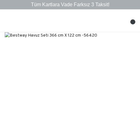
10.000 ₺ ve Üzeri Alışverişlerinizde Kargo Bedava!
Tüm Kartlara Vade Farksız 3 Taksit!