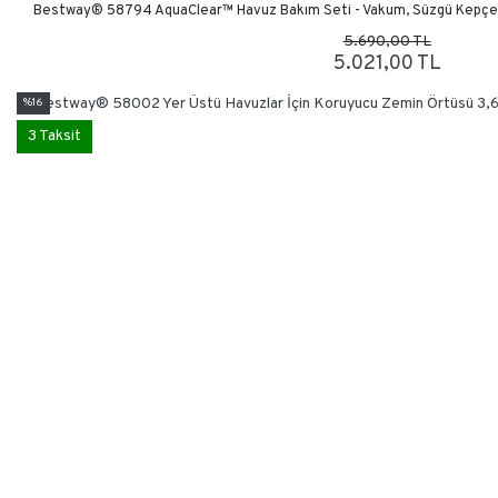
Bestway® 58794 AquaClear™ Havuz Bakım Seti - Vakum, Süzgü Kepçe, Fl
5.690,00 TL
5.021,00 TL
%16
3 Taksit