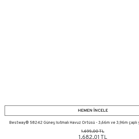
HEMEN İNCELE
Bestway® 58242 Güneş Isıtmalı Havuz Örtüsü - 3,66m ve 3,96m çaplı y
1.699,00 TL
1.682,01 TL