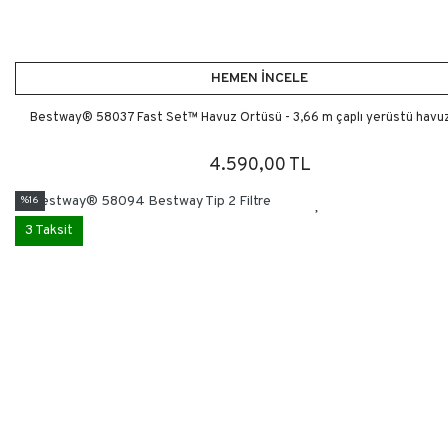
HEMEN İNCELE
Bestway® 58037 Fast Set™ Havuz Örtüsü - 3,66 m çaplı yerüstü havuzl
4.590,00 TL
%16
3 Taksit