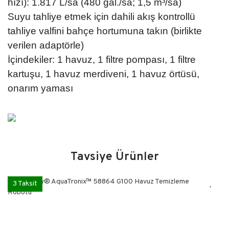
hızı): 1.817 L/sa (480 gal./sa; 1,5 m³/sa)
Suyu tahliye etmek için dahili akış kontrollü
tahliye valfini bahçe hortumuna takın (birlikte
verilen adaptörle)
İçindekiler: 1 havuz, 1 filtre pompası, 1 filtre
kartuşu, 1 havuz merdiveni, 1 havuz örtüsü,
onarım yaması
Kullanım Klavuzunu
İNDİR
Tavsiye Ürünler
Bu ürüne ilk yorumu siz yapın!
3 Taksit
Yorum Yaz