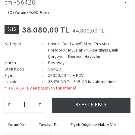
cm -56420
(0) Yorum -
0.00 Puan
38.080,00 TL
%15
44.800,00 TL
Kategori
Havuz
,
Bestway® Steel Pro Max -
Prefabrik Havuzlar - Yükseltilmiş Çelik
Çerçeveli -Dairesel Havuzlar
Marka
Bestway
Stok Kodu
56420
Fiyat
37.333,33 TL + KDV
Havale
36.176,00 TL (%5,00 havale indirimi)
* 3.939,69 TL den başlayan taksitlerle!
SEPETE EKLE
Yorum Yaz
Tavsiye Et
Fiyatı Düşünce Haber Ver