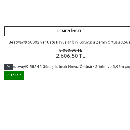
HEMEN İNCELE
Bestway® 58002 Yer Üstü Havuzlar İçin Koruyucu Zemin Örtüsü 3,66
3.090,00 TL
2.606,50 TL
%1
3 Taksit