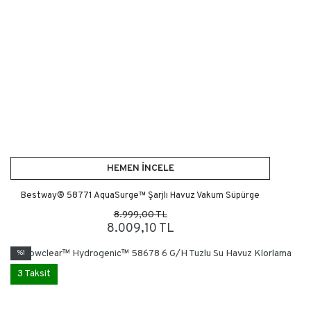
HEMEN İNCELE
Bestway® 58771 AquaSurge™ Şarjlı Havuz Vakum Süpürge
8.999,00 TL
8.009,10 TL
%1
3 Taksit