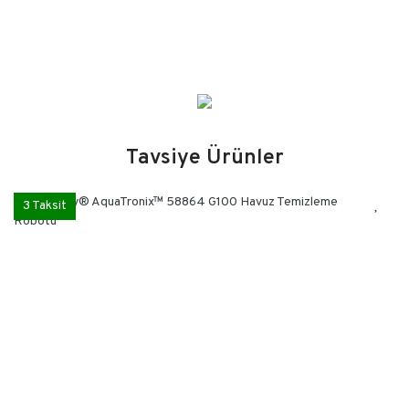
Kullanım Klavuzunu İNDİR
Tavsiye Ürünler
Bu ürüne ilk yorumu siz yapın!
3 Taksit
Yorum Yaz