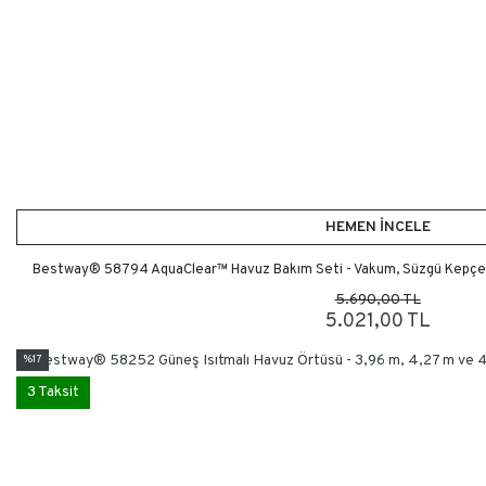
HEMEN İNCELE
Bestway® 58794 AquaClear™ Havuz Bakım Seti - Vakum, Süzgü Kepçe, Fl
5.690,00 TL
5.021,00 TL
%17
3 Taksit