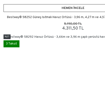
HEMEN İNCELE
Bestway® 58252 Güneş Isıtmalı Havuz Örtüsü - 3,96 m, 4,27 m ve 4,57
5.190,00 TL
4.311,50 TL
%27
3 Taksit