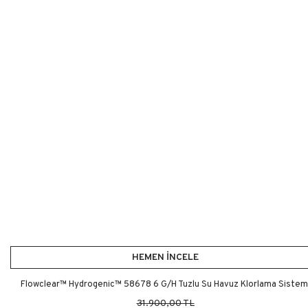
HEMEN İNCELE
Flowclear™ Hydrogenic™ 58678 6 G/H Tuzlu Su Havuz Klorlama Sistem
31.900,00 TL