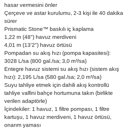
hasar vermesini önler
Çerçeve ve astar kurulumu, 2-3 kişi ile 40 dakika
sürer
Prismatic Stone™ baskılı iç kaplama
1,22 m (48") havuz merdiveni
4,01 m (13'2") havuz örtüsü
Pompadan su akış hızı (pompa kapasitesi):
3028 L/sa (800 gal./sa; 3,0 m³/sa)
Entegre havuz sistemi su akış hızı (sistem akış
hızı): 2,195 L/sa (580 gal./sa; 2,0 m³/sa)
Suyu tahliye etmek için dahili akış kontrollü
tahliye valfini bahçe hortumuna takın (birlikte
verilen adaptörle)
İçindekiler: 1 havuz, 1 filtre pompası, 1 filtre
kartuşu, 1 havuz merdiveni, 1 havuz örtüsü,
onarım yaması