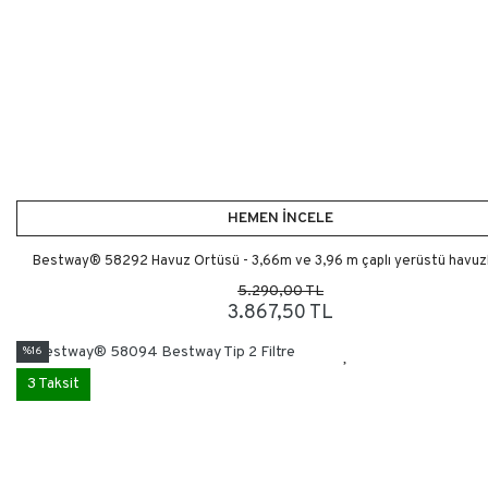
HEMEN İNCELE
Bestway® 58292 Havuz Örtüsü - 3,66m ve 3,96 m çaplı yerüstü havuzla
5.290,00 TL
3.867,50 TL
%16
3 Taksit