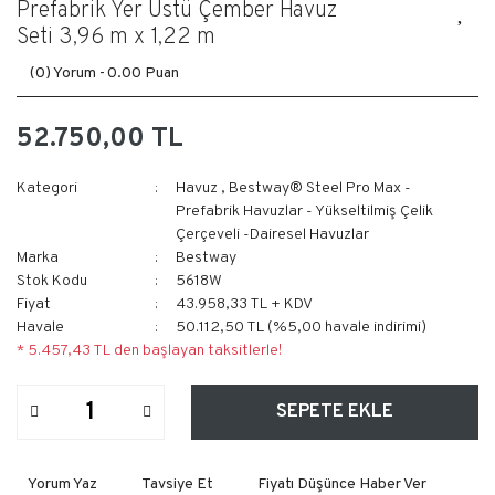
Prefabrik Yer Üstü Çember Havuz
Seti 3,96 m x 1,22 m
(0) Yorum -
0.00 Puan
52.750,00 TL
Kategori
Havuz
,
Bestway® Steel Pro Max -
Prefabrik Havuzlar - Yükseltilmiş Çelik
Çerçeveli -Dairesel Havuzlar
Marka
Bestway
Stok Kodu
5618W
Fiyat
43.958,33 TL + KDV
Havale
50.112,50 TL (%5,00 havale indirimi)
* 5.457,43 TL den başlayan taksitlerle!
SEPETE EKLE
Yorum Yaz
Tavsiye Et
Fiyatı Düşünce Haber Ver