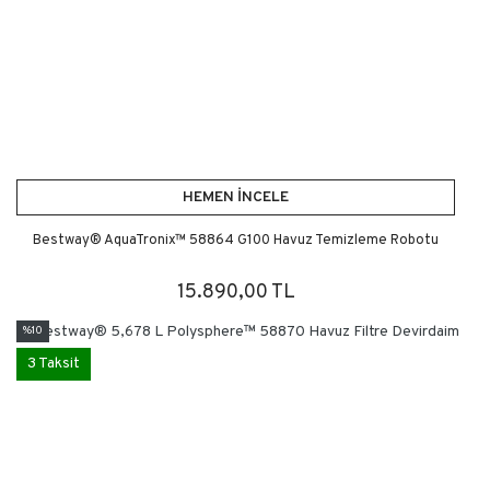
HEMEN İNCELE
Bestway® AquaTronix™ 58864 G100 Havuz Temizleme Robotu
15.890,00 TL
%10
3 Taksit